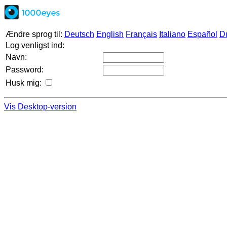
Ændre sprog til:
Deutsch
English
Français
Italiano
Español
D
Log venligst ind:
Navn:
Password:
Husk mig:
Vis Desktop-version