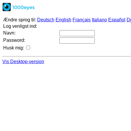
Ændre sprog til:
Deutsch
English
Français
Italiano
Español
D
Log venligst ind:
Navn:
Password:
Husk mig:
Vis Desktop-version