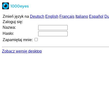
Zmień język na
Deutsch
English
Français
Italiano
Español
Du
Zaloguj się:
Nazwa:
Hasło:
Zapamiętaj mnie:
Zobacz wersję desktop