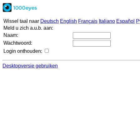
Wissel taal naar
Deutsch
English
Français
Italiano
Español
Р
Meld u zich a.u.b. aan:
Naam:
Wachtwoord:
Login onthouden:
Desktopversie gebruiken