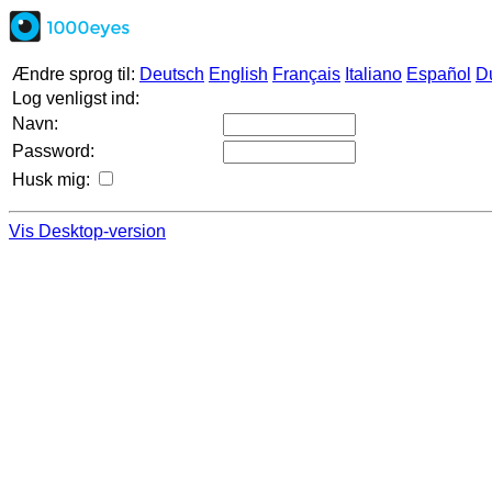
Ændre sprog til:
Deutsch
English
Français
Italiano
Español
D
Log venligst ind:
Navn:
Password:
Husk mig:
Vis Desktop-version